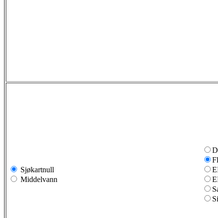
D
F
Sjøkartnull
E
Middelvann
E
S
S