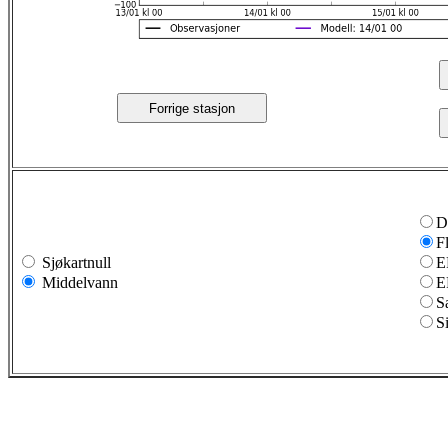
Forrige stasjon
D
F
Sjøkartnull
E
Middelvann
E
S
S