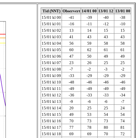
Tid (NNT)
Observert
14/01 00
13/01 12
13/01 00
15/01 kl 00
-41
-39
-40
-38
15/01 kl 01
-16
-11
-12
-10
15/01 kl 02
13
14
15
15
15/01 kl 03
41
43
43
43
15/01 kl 04
56
59
58
58
15/01 kl 05
60
62
61
61
15/01 kl 06
47
50
49
49
15/01 kl 07
23
26
25
25
15/01 kl 08
-7
-2
-3
-2
15/01 kl 09
-33
-29
-29
-29
15/01 kl 10
-48
-46
-46
-46
15/01 kl 11
-49
-49
-49
-49
15/01 kl 12
-36
-33
-33
-34
15/01 kl 13
-9
-6
-6
-7
15/01 kl 14
20
25
25
24
15/01 kl 15
49
53
54
54
15/01 kl 16
70
73
73
74
15/01 kl 17
77
78
80
81
15/01 kl 18
69
69
70
72