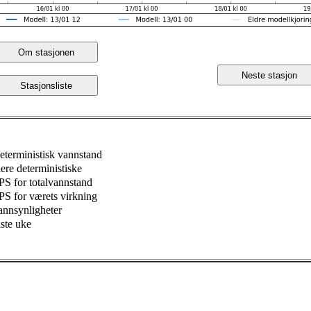
Om stasjonen
Neste stasjon
Stasjonsliste
eterministisk vannstand
lere deterministiske
PS for totalvannstand
PS for værets virkning
annsynligheter
iste uke