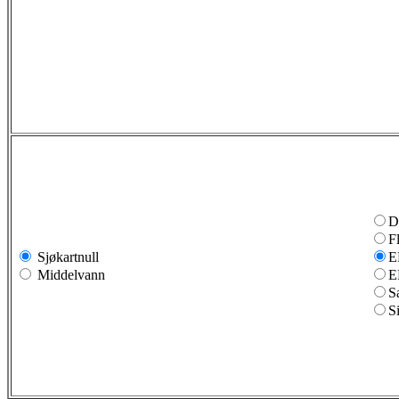
D
F
Sjøkartnull
E
Middelvann
E
S
S