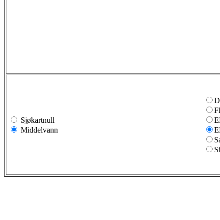
D
F
Sjøkartnull
E
Middelvann
E
S
S