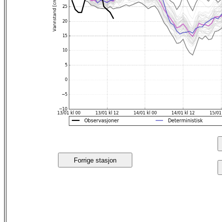
Forrige stasjon