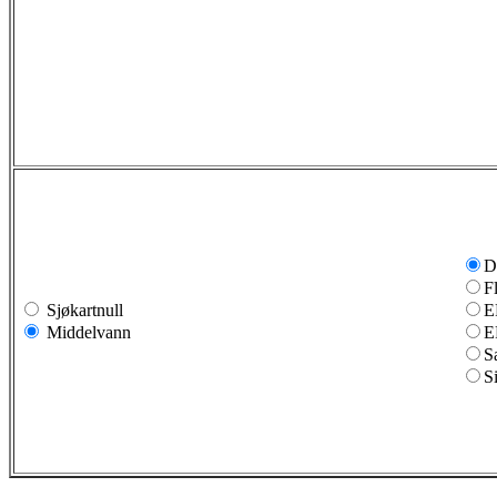
D
F
Sjøkartnull
E
Middelvann
E
S
S