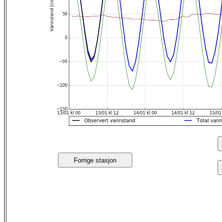
Forrige stasjon