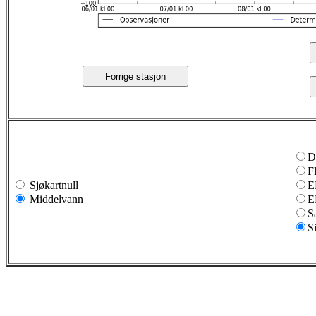
Forrige stasjon
D
F
Sjøkartnull
E
Middelvann
E
S
S