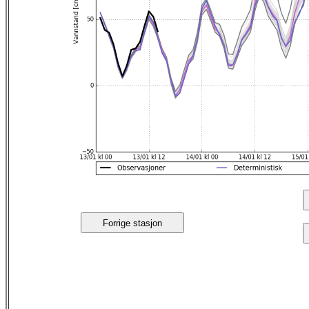
Forrige stasjon