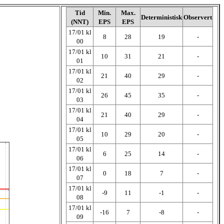
Tid
Min.
Max.
Deterministisk
Observert
(NNT)
EPS
EPS
17/01 kl
8
28
19
-
00
17/01 kl
10
31
21
-
01
17/01 kl
21
40
29
-
02
17/01 kl
26
45
35
-
03
17/01 kl
21
40
29
-
04
17/01 kl
10
29
20
-
05
17/01 kl
6
25
14
-
06
17/01 kl
0
18
7
-
07
17/01 kl
-9
11
-1
-
08
17/01 kl
-16
7
-8
-
09