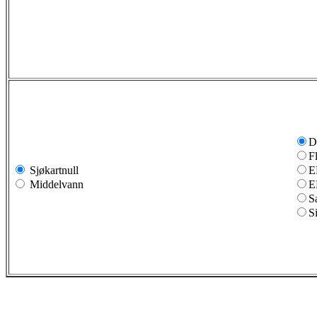
D
F
Sjøkartnull
E
Middelvann
E
S
S