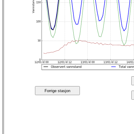
Forrige stasjon