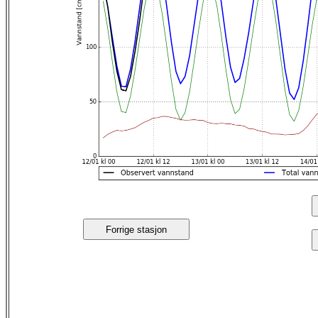
Forrige stasjon