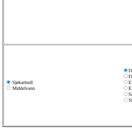
D
F
Sjøkartnull
E
Middelvann
E
S
S