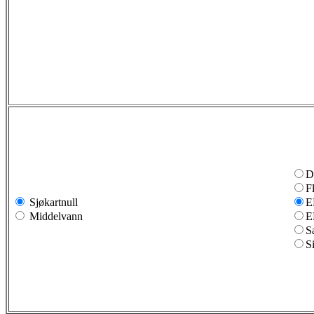
D
F
Sjøkartnull
E
Middelvann
E
S
S