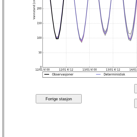
Forrige stasjon