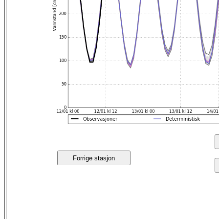
Forrige stasjon