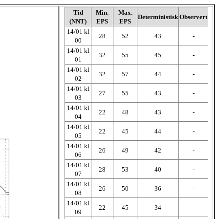
Tid
Min.
Max.
Deterministisk
Observert
(NNT)
EPS
EPS
14/01 kl
28
52
43
-
00
14/01 kl
32
55
45
-
01
14/01 kl
32
57
44
-
02
14/01 kl
27
55
43
-
03
14/01 kl
22
48
43
-
04
14/01 kl
22
45
44
-
05
14/01 kl
26
49
42
-
06
14/01 kl
28
53
40
-
07
14/01 kl
26
50
36
-
08
14/01 kl
22
45
34
-
09