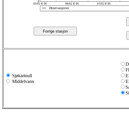
Forrige stasjon
D
F
Sjøkartnull
E
Middelvann
E
S
S