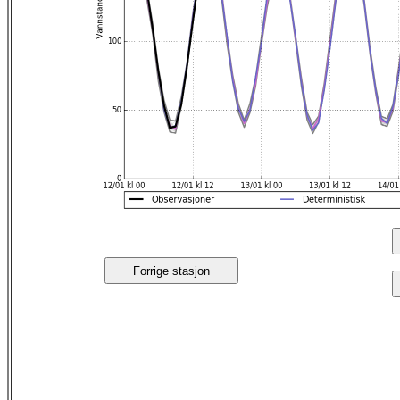
Forrige stasjon