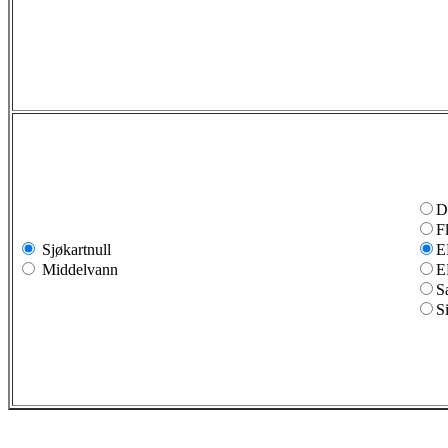
D
F
Sjøkartnull
E
Middelvann
E
S
S