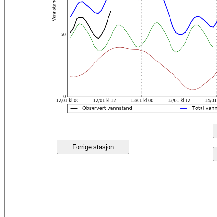
Forrige stasjon