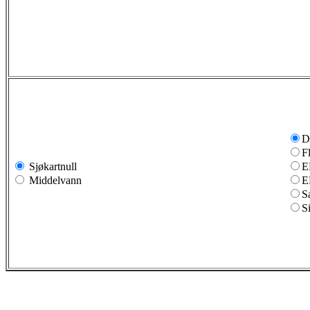
D
F
Sjøkartnull
E
Middelvann
E
S
S