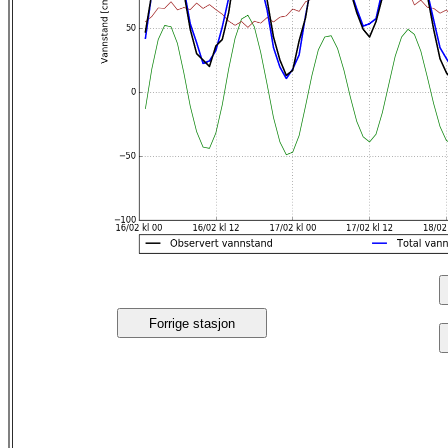
Forrige stasjon