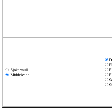
D
F
Sjøkartnull
E
Middelvann
E
S
S