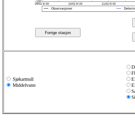
Forrige stasjon
D
F
Sjøkartnull
E
Middelvann
E
S
S