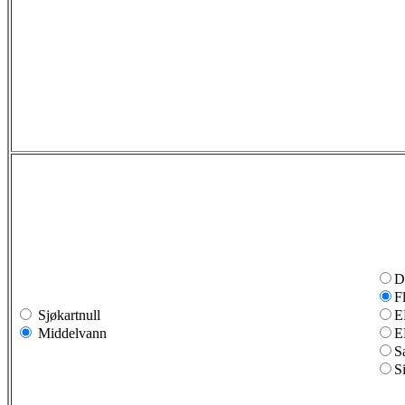
D
F
Sjøkartnull
E
Middelvann
E
S
S