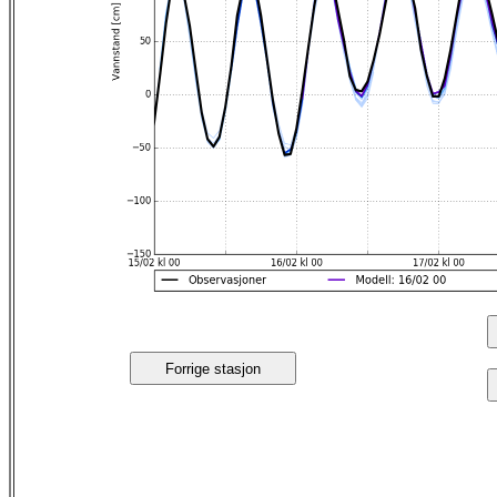
Forrige stasjon