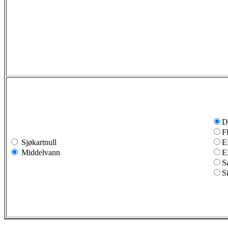
D
F
Sjøkartnull
E
Middelvann
E
S
S