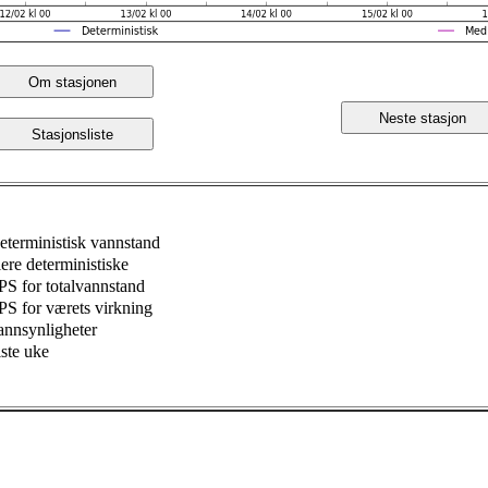
Om stasjonen
Neste stasjon
Stasjonsliste
eterministisk vannstand
lere deterministiske
PS for totalvannstand
PS for værets virkning
annsynligheter
iste uke