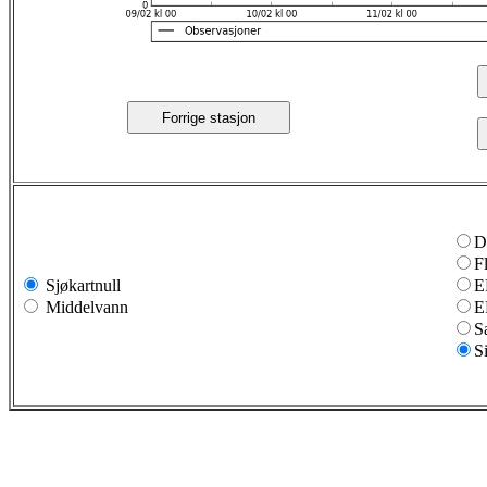
Forrige stasjon
D
F
Sjøkartnull
E
Middelvann
E
S
S