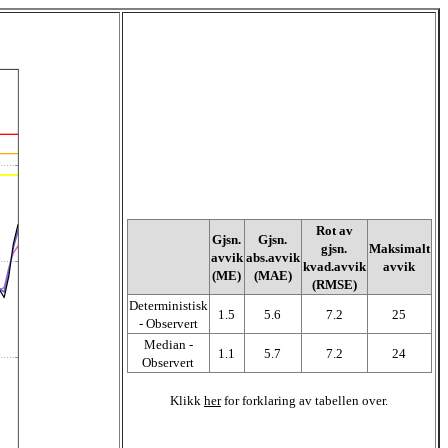
Rot av
Gjsn.
Gjsn.
gjsn.
Maksimalt
avvik
abs.avvik
kvad.avvik
avvik
(ME)
(MAE)
(RMSE)
Deterministisk
1.5
5.6
7.2
25
- Observert
Median -
1.1
5.7
7.2
24
Observert
Klikk
her
for forklaring av tabellen over.