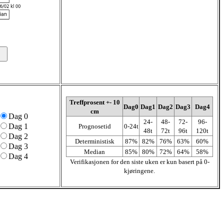
Treffprosent +- 10
Dag0
Dag1
Dag2
Dag3
Dag4
cm
Dag 0
24-
48-
72-
96-
Dag 1
Prognosetid
0-24t
48t
72t
96t
120t
Dag 2
Deterministisk
87%
82%
76%
63%
60%
Dag 3
Median
85%
80%
72%
64%
58%
Dag 4
Verifikasjonen for den siste uken er kun basert på 0-
kjøringene.