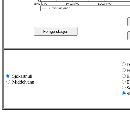
Forrige stasjon
D
F
Sjøkartnull
E
Middelvann
E
S
S