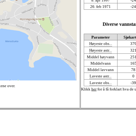
8. apr 1997
-24
26. feb 1971
-24
Diverse vannst
Parameter
Sjøkart
Høyeste obs...
37
Høyeste astr...
32
Middel høyvann
25
Middelvann
16
Middel lavvann
78
Laveste astr...
0
Laveste obs...
-39
tene over.
Klikk
her
for å få forklart hva de 