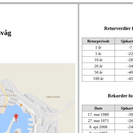
Returverdier 
svåg
Returperiode
Sjøkart
1 år
-7
5 år
-22
10 år
-28
20 år
-34
50 år
-40
100 år
-45
Rekorder fo
Dato
Sjøkart
17. mar 1980
-39
27. mar 1971
-26
6. apr 2008
-24