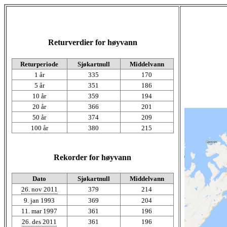
Returverdier for høyvann
Returperiode
Sjøkartnull
Middelvann
1 år
335
170
5 år
351
186
10 år
359
194
20 år
366
201
50 år
374
209
100 år
380
215
Rekorder for høyvann
Dato
Sjøkartnull
Middelvann
26. nov 2011
379
214
9. jan 1993
369
204
11. mar 1997
361
196
26. des 2011
361
196