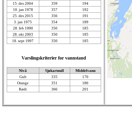
15. des 2004
359
194
10. jan 1978
357
192
25. des 2015
356
191
3. jan 1975
354
189
28. feb 1990
350
185
28. okt 2003
350
185
18. sept 1997
350
185
Varslingskriterier for vannstand
Nivå
Sjøkartnull
Middelvann
Gult
335
170
Orange
351
186
Rødt
366
201