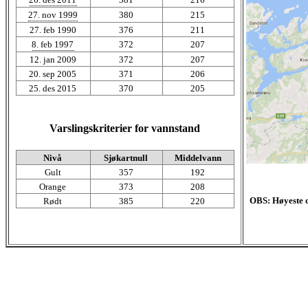
27. nov 1999
380
215
27. feb 1990
376
211
8. feb 1997
372
207
12. jan 2009
372
207
20. sep 2005
371
206
25. des 2015
370
205
Varslingskriterier for vannstand
Nivå
Sjøkartnull
Middelvann
Gult
357
192
Orange
373
208
OBS: Høyeste o
Rødt
385
220