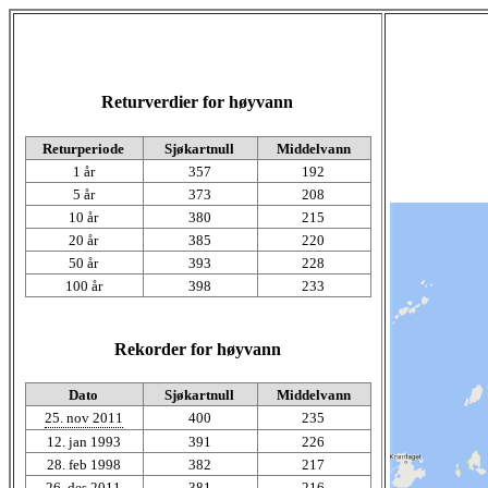
Returverdier for høyvann
Returperiode
Sjøkartnull
Middelvann
1 år
357
192
5 år
373
208
10 år
380
215
20 år
385
220
50 år
393
228
100 år
398
233
Rekorder for høyvann
Dato
Sjøkartnull
Middelvann
25. nov 2011
400
235
12. jan 1993
391
226
28. feb 1998
382
217
26. des 2011
381
216