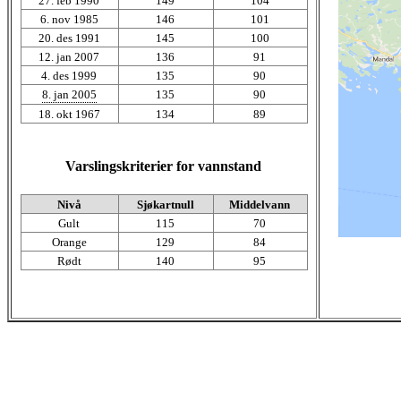
27. feb 1990
149
104
6. nov 1985
146
101
20. des 1991
145
100
12. jan 2007
136
91
4. des 1999
135
90
8. jan 2005
135
90
18. okt 1967
134
89
Varslingskriterier for vannstand
Nivå
Sjøkartnull
Middelvann
Gult
115
70
Orange
129
84
Rødt
140
95