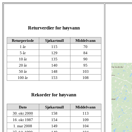
Returverdier for høyvann
Returperiode
Sjøkartnull
Middelvann
1 år
115
70
5 år
129
84
10 år
135
90
20 år
140
95
50 år
148
103
100 år
153
108
Rekorder for høyvann
Dato
Sjøkartnull
Middelvann
30. okt 2000
158
113
16. okt 1987
154
109
1. mar 2008
149
104