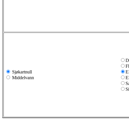
D
F
Sjøkartnull
E
Middelvann
E
S
S