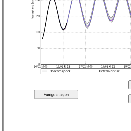
Forrige stasjon