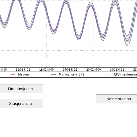
Om stasjonen
Neste stasjon
Stasjonsliste