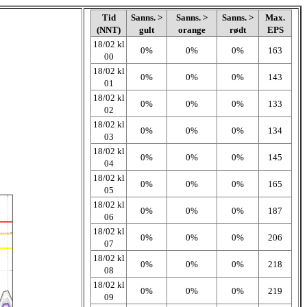
Tid
Sanns. >
Sanns. >
Sanns. >
Max.
(NNT)
gult
orange
rødt
EPS
18/02 kl
0%
0%
0%
163
00
18/02 kl
0%
0%
0%
143
01
18/02 kl
0%
0%
0%
133
02
18/02 kl
0%
0%
0%
134
03
18/02 kl
0%
0%
0%
145
04
18/02 kl
0%
0%
0%
165
05
18/02 kl
0%
0%
0%
187
06
18/02 kl
0%
0%
0%
206
07
18/02 kl
0%
0%
0%
218
08
18/02 kl
0%
0%
0%
219
09