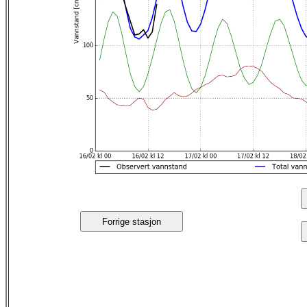
Forrige stasjon