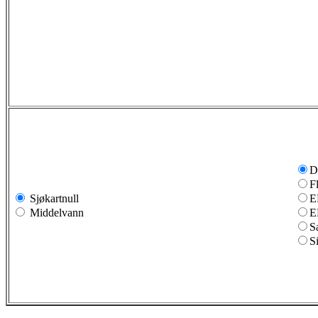
D
F
Sjøkartnull
E
Middelvann
E
S
S