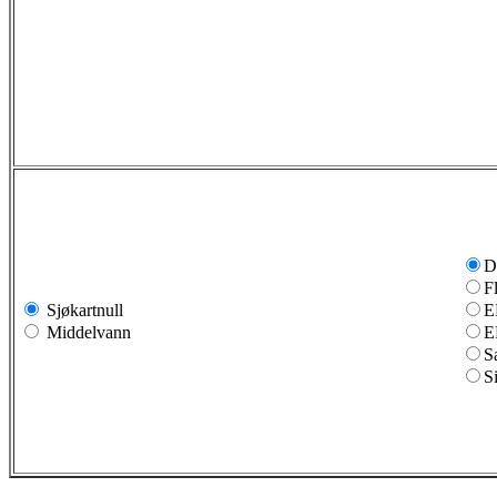
D
F
Sjøkartnull
E
Middelvann
E
S
S