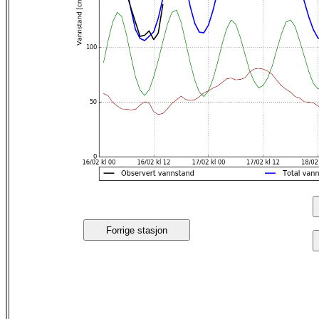
Forrige stasjon