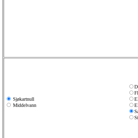
D
F
Sjøkartnull
E
Middelvann
E
S
S