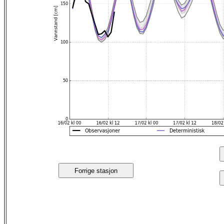
Forrige stasjon