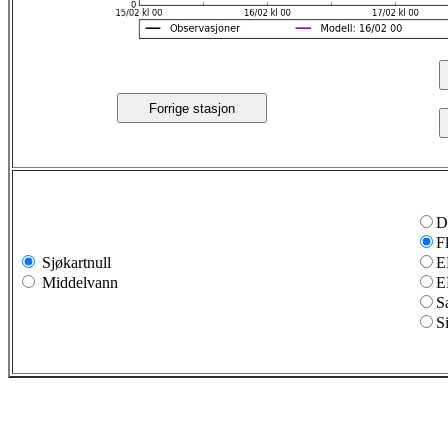
Forrige stasjon
D
F
Sjøkartnull
E
Middelvann
E
S
S