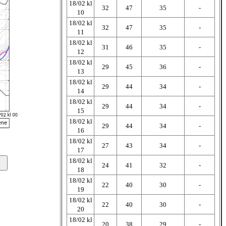
18/02 kl
32
47
35
-
10
18/02 kl
32
47
35
-
11
18/02 kl
31
46
35
-
12
18/02 kl
29
45
36
-
13
18/02 kl
29
44
34
-
14
18/02 kl
29
44
34
-
15
18/02 kl
29
44
34
-
16
18/02 kl
27
43
34
-
17
18/02 kl
24
41
32
-
18
18/02 kl
22
40
30
-
19
18/02 kl
22
40
30
-
20
18/02 kl
20
38
29
-