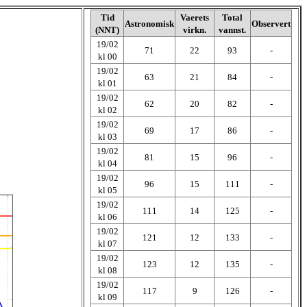
Tid
Vaerets
Total
Astronomisk
Observert
(NNT)
virkn.
vannst.
19/02
71
22
93
-
kl 00
19/02
63
21
84
-
kl 01
19/02
62
20
82
-
kl 02
19/02
69
17
86
-
kl 03
19/02
81
15
96
-
kl 04
19/02
96
15
111
-
kl 05
19/02
111
14
125
-
kl 06
19/02
121
12
133
-
kl 07
19/02
123
12
135
-
kl 08
19/02
117
9
126
-
kl 09