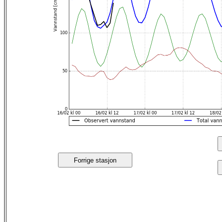
Forrige stasjon