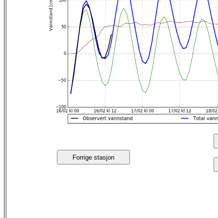
Forrige stasjon