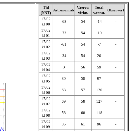
Tid
Vaerets
Total
Astronomisk
Observert
(NNT)
virkn.
vannst.
17/02
-68
54
-14
-
kl 00
17/02
-73
54
-19
-
kl 01
17/02
-61
54
-7
-
kl 02
17/02
-34
54
20
-
kl 03
17/02
3
56
59
-
kl 04
17/02
39
58
97
-
kl 05
17/02
63
57
120
-
kl 06
17/02
69
58
127
-
kl 07
17/02
58
60
118
-
kl 08
17/02
35
61
96
-
kl 09