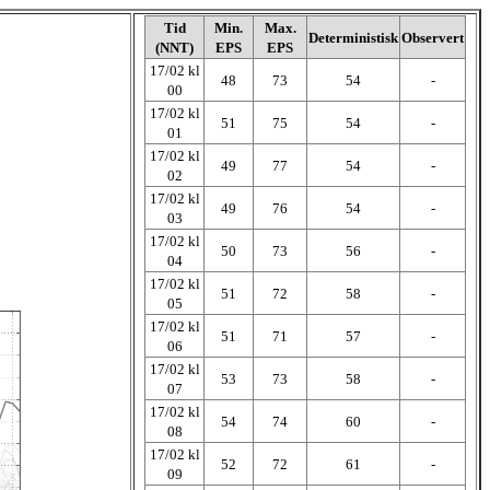
Tid
Min.
Max.
Deterministisk
Observert
(NNT)
EPS
EPS
17/02 kl
48
73
54
-
00
17/02 kl
51
75
54
-
01
17/02 kl
49
77
54
-
02
17/02 kl
49
76
54
-
03
17/02 kl
50
73
56
-
04
17/02 kl
51
72
58
-
05
17/02 kl
51
71
57
-
06
17/02 kl
53
73
58
-
07
17/02 kl
54
74
60
-
08
17/02 kl
52
72
61
-
09