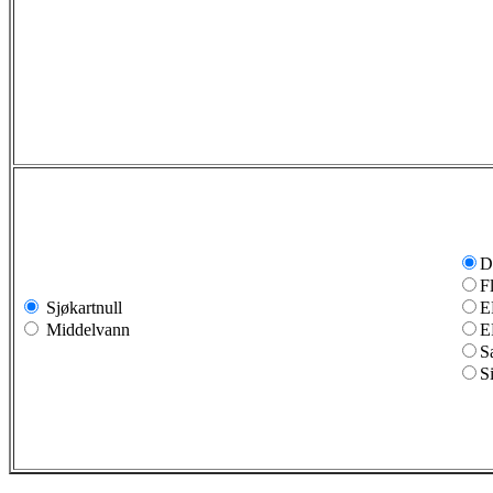
D
F
Sjøkartnull
E
Middelvann
E
S
S