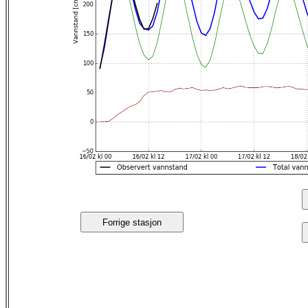
Forrige stasjon