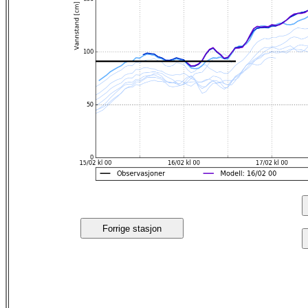
Forrige stasjon