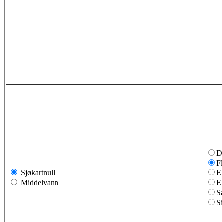
D
F
Sjøkartnull
E
Middelvann
E
S
S