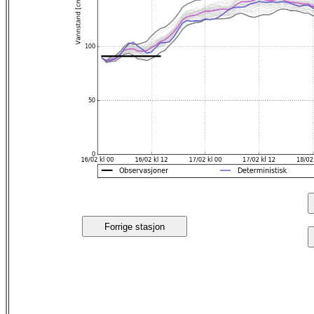
Forrige stasjon