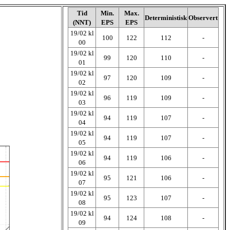
Tid
Min.
Max.
Deterministisk
Observert
(NNT)
EPS
EPS
19/02 kl
100
122
112
-
00
19/02 kl
99
120
110
-
01
19/02 kl
97
120
109
-
02
19/02 kl
96
119
109
-
03
19/02 kl
94
119
107
-
04
19/02 kl
94
119
107
-
05
19/02 kl
94
119
106
-
06
19/02 kl
95
121
106
-
07
19/02 kl
95
123
107
-
08
19/02 kl
94
124
108
-
09