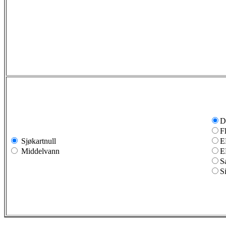
D
F
Sjøkartnull
E
Middelvann
E
S
S