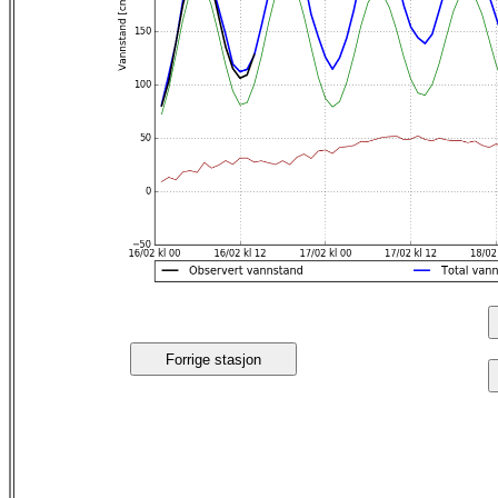
Forrige stasjon