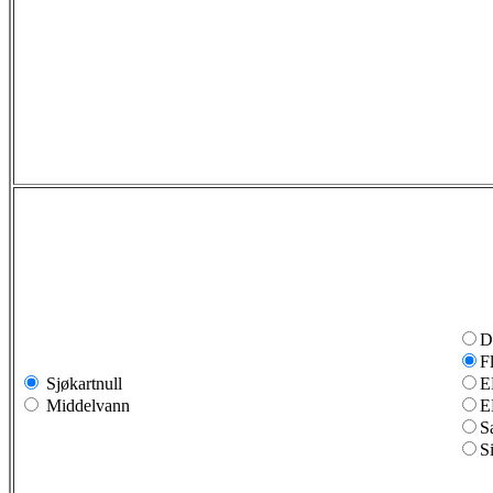
D
F
Sjøkartnull
E
Middelvann
E
S
S