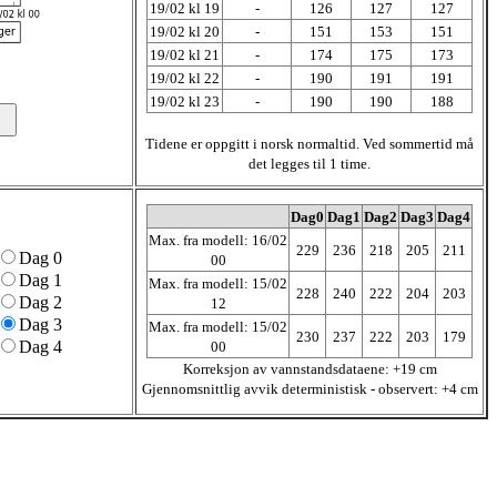
19/02 kl 19
-
126
127
127
19/02 kl 20
-
151
153
151
19/02 kl 21
-
174
175
173
19/02 kl 22
-
190
191
191
19/02 kl 23
-
190
190
188
Tidene er oppgitt i norsk normaltid. Ved sommertid må
det legges til 1 time.
Dag0
Dag1
Dag2
Dag3
Dag4
Max. fra modell: 16/02
229
236
218
205
211
Dag 0
00
Dag 1
Max. fra modell: 15/02
228
240
222
204
203
Dag 2
12
Dag 3
Max. fra modell: 15/02
230
237
222
203
179
Dag 4
00
Korreksjon av vannstandsdataene: +19 cm
Gjennomsnittlig avvik deterministisk - observert: +4 cm