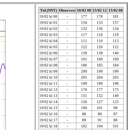
Tid (NNT)
Observert
16/02 00
15/02 12
15/02 00
19/02 kl 00
-
177
178
181
19/02 kl 01
-
154
153
157
19/02 kl 02
-
132
130
134
19/02 kl 03
-
117
116
119
19/02 kl 04
-
111
110
113
19/02 kl 05
-
122
120
122
19/02 kl 06
-
139
138
140
19/02 kl 07
-
161
160
160
19/02 kl 08
-
186
185
184
19/02 kl 09
-
200
199
199
19/02 kl 10
-
205
204
203
19/02 kl 11
-
199
199
198
19/02 kl 12
-
176
177
175
19/02 kl 13
-
151
152
149
19/02 kl 14
-
126
127
125
19/02 kl 15
-
100
101
99
19/02 kl 16
-
88
89
87
19/02 kl 17
-
89
91
88
19/02 kl 18
-
102
104
101