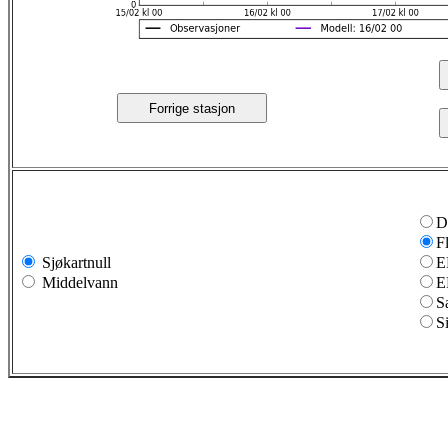
Forrige stasjon
D
F
Sjøkartnull
E
Middelvann
E
S
S