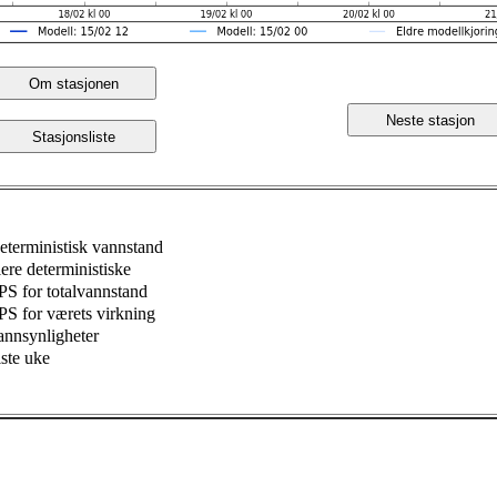
Om stasjonen
Neste stasjon
Stasjonsliste
eterministisk vannstand
lere deterministiske
PS for totalvannstand
PS for værets virkning
annsynligheter
iste uke