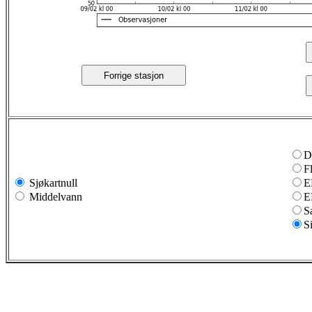
Forrige stasjon
D
F
Sjøkartnull
E
Middelvann
E
S
S