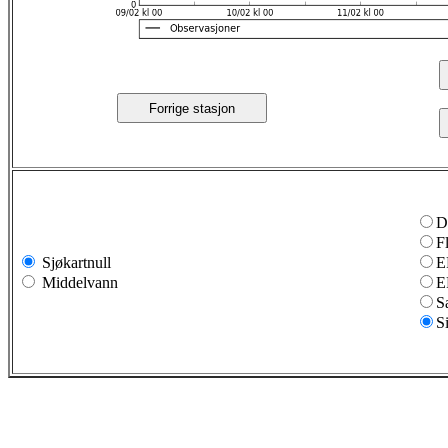
Forrige stasjon
D
F
Sjøkartnull
E
Middelvann
E
S
S