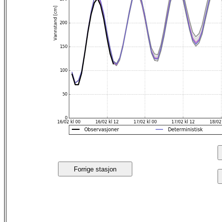
Forrige stasjon