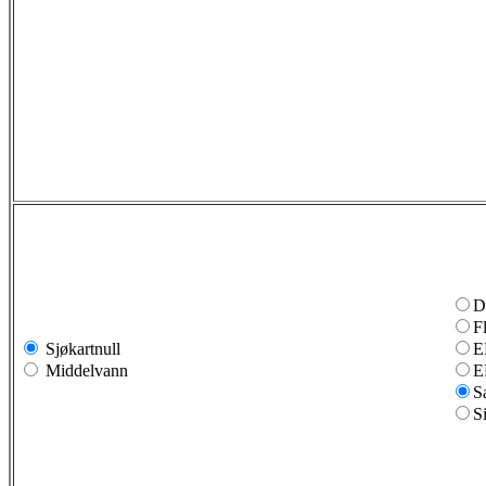
D
F
Sjøkartnull
E
Middelvann
E
S
S