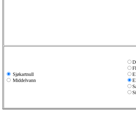
D
F
Sjøkartnull
E
Middelvann
E
S
S