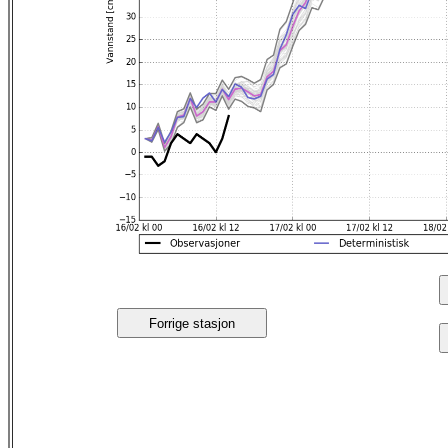
Forrige stasjon