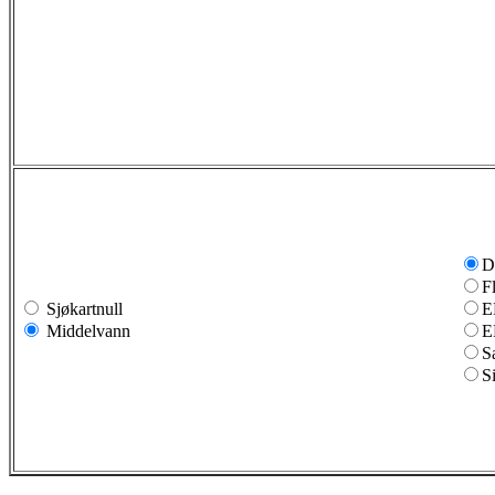
D
F
Sjøkartnull
E
Middelvann
E
S
S