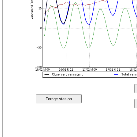
Forrige stasjon