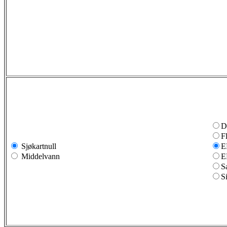
D
F
Sjøkartnull
E
Middelvann
E
S
S