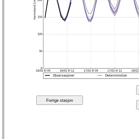
Forrige stasjon