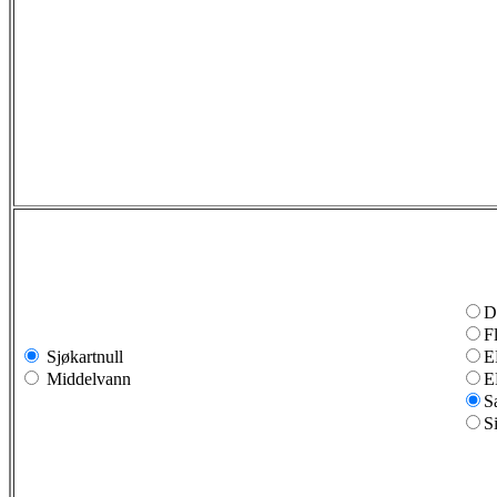
D
F
Sjøkartnull
E
Middelvann
E
S
S