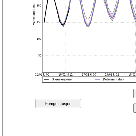
Forrige stasjon