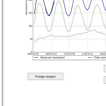
Forrige stasjon