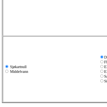
D
F
Sjøkartnull
E
Middelvann
E
S
S