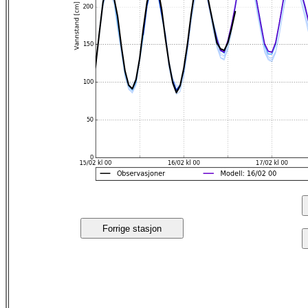
Forrige stasjon