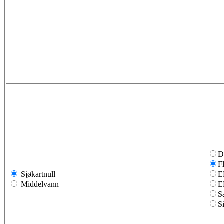
D
F
Sjøkartnull
E
Middelvann
E
S
S