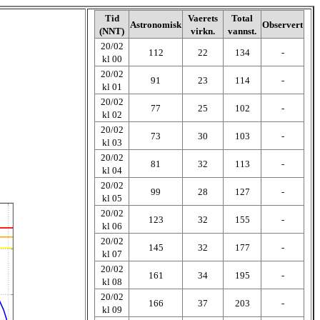
Tid
Vaerets
Total
Astronomisk
Observert
(NNT)
virkn.
vannst.
20/02
112
22
134
-
kl 00
20/02
91
23
114
-
kl 01
20/02
77
25
102
-
kl 02
20/02
73
30
103
-
kl 03
20/02
81
32
113
-
kl 04
20/02
99
28
127
-
kl 05
20/02
123
32
155
-
kl 06
20/02
145
32
177
-
kl 07
20/02
161
34
195
-
kl 08
20/02
166
37
203
-
kl 09