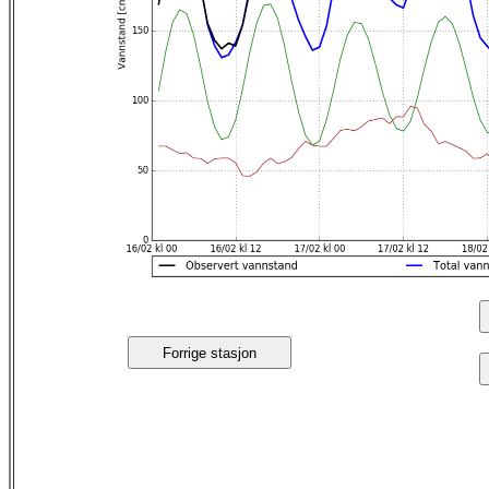
Forrige stasjon